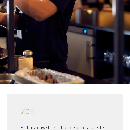
ZOË
Als barvrouw sta ik achter de bar drankjes te 